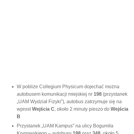
W pobliże Collegium Physicum dojechać można
autobusem komunikacji miejskiej nr
198
(przystanek
„UAM Wydział Fizyki”), autobus zatrzymuje się na
wprost
Wejścia C
, około 2 minuty pieszo do
Wejścia
B
Przystanek „UAM Kampus” na ulicy Bogumiła
Krygowskiego – autobusy
198
oraz
348
, około 5